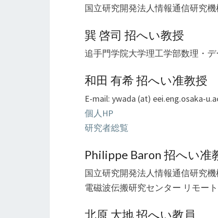
国立研究開発法人情報通信研究機構
巽 啓司 招へい教授
追手門学院大学理工学部数理・デ
和田 有希 招へい准教授
E-mail: ywada (at) eei.eng.osaka-u.ac
個人HP
研究者総覧
Philippe Baron 招へい
国立研究開発法人情報通信研究機
電磁波伝搬研究センター リモート
北原 大地 招へい教員