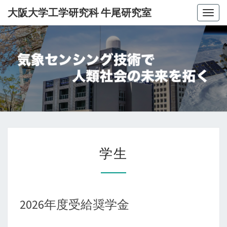
大阪大学工学研究科 牛尾研究室
Togg
navig
大
阪
大
学
学
工
学生
生
学
研
究
2026年度受給奨学金
科