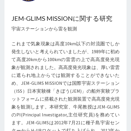
JEM-GLIMS MISSIONに関する研究
宇宙ステーションから雷を観測
これまで気象現象は高度10km以下の対流圏でしか
発生しないと考えられていましたが、1989年に初め
て高度20kmから100kmの雷雲の上で高高度発光現
象が観測されました。高高度発光現象は、厚い雷雲
に遮られ地上からでは観測することができないた
め、JEM-GLIMS MISSIONでは国際宇宙ステーション
（ISS）日本実験棟「きぼう(JEM)」の船外実験プラ
ットフォームに搭載された観測装置で高高度発光現
象を観測します。本研究室、牛尾教授はJEM-GLIMS
のPI(Principal Investigator,主任研究員)を務めてい
ます。JEM-GLIMSは2012年7月21に種子島宇宙セン
ターからH-IIBロケットで打ち上げられ、2012年か