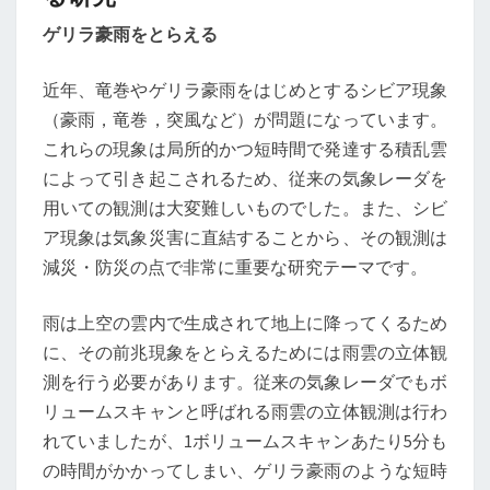
牛
ゲリラ豪雨をとらえる
尾
研
近年、竜巻やゲリラ豪雨をはじめとするシビア現象
（豪雨，竜巻，突風など）が問題になっています。
究
これらの現象は局所的かつ短時間で発達する積乱雲
室
によって引き起こされるため、従来の気象レーダを
用いての観測は大変難しいものでした。また、シビ
ア現象は気象災害に直結することから、その観測は
減災・防災の点で非常に重要な研究テーマです。
雨は上空の雲内で生成されて地上に降ってくるため
に、その前兆現象をとらえるためには雨雲の立体観
測を行う必要があります。従来の気象レーダでもボ
リュームスキャンと呼ばれる雨雲の立体観測は行わ
れていましたが、1ボリュームスキャンあたり5分も
の時間がかかってしまい、ゲリラ豪雨のような短時