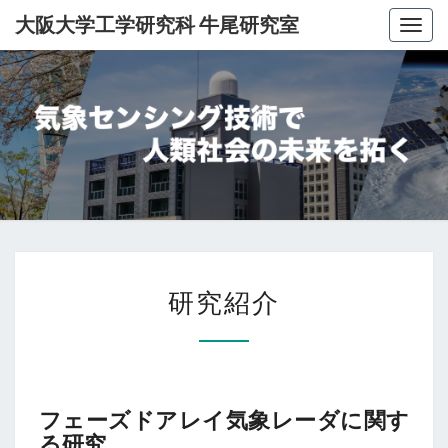
大阪大学工学研究科 牛尾研究室
Togg
navig
大
阪
大
学
研
工
研究紹介
究
学
紹
介
研
究
フェーズドアレイ気象レーダに関す
科
る研究