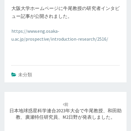
ー
牛
大阪大学ホームページに牛尾教授の研究者インタビ
ジ
尾
に
ュー記事が公開されました。
牛
研
尾
https://www.eng.osaka-
究
教
u.ac.jp/prospective/introduction-research/2516/
授
室
の
研
究
者
イ
未分類
ン
タ
ビ
ュ
投
前
ー
稿
日本地球惑星科学連合2023年大会で牛尾教授、和田助
記
ナ
教、廣瀬特任研究員、M2日野が発表しました。
事
ビ
が
ゲ
公