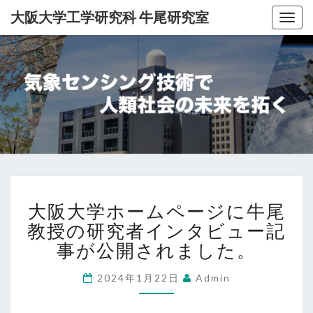
大阪大学工学研究科 牛尾研究室
Togg
navig
大
阪
大
学
大
工
大阪大学ホームページに牛尾
阪
学
大
教授の研究者インタビュー記
学
事が公開されました。
研
ホ
究
ー
2024年1月22日
Admin
ム
科
ペ